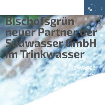
Bischofsgrün
neuer Partner der
Südwasser GmbH
im Trinkwasser